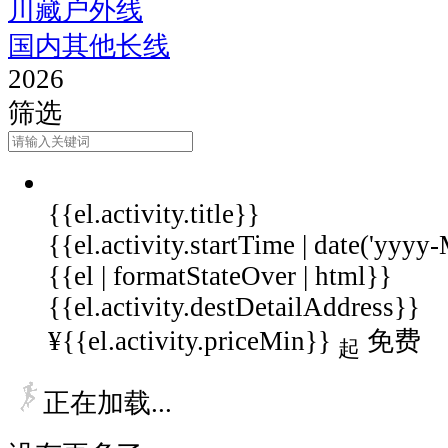
川藏户外线
国内其他长线
2026
筛选
{{el.activity.title}}
{{el.activity.startTime | date('yyy
{{el | formatStateOver | html}}
{{el.activity.destDetailAddress}}
¥{{el.activity.priceMin}}
免费
起
正在加载...