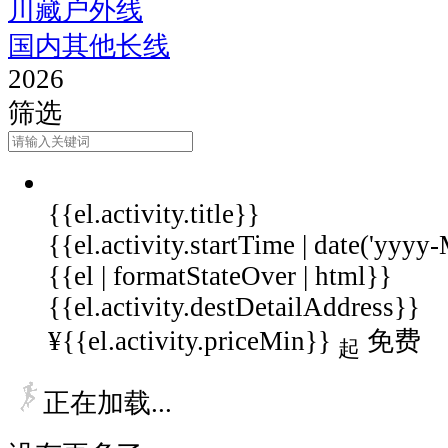
川藏户外线
国内其他长线
2026
筛选
{{el.activity.title}}
{{el.activity.startTime | date('yyy
{{el | formatStateOver | html}}
{{el.activity.destDetailAddress}}
¥{{el.activity.priceMin}}
免费
起
正在加载...